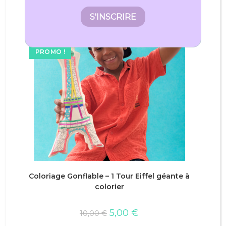
PROMO !
AJOUTER AU PANIER
Coloriage Gonflable – 1 Tour Eiffel géante à
colorier
Le
Le
5,00
€
10,00
€
prix
prix
initial
actuel